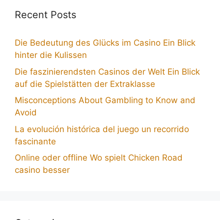
Recent Posts
Die Bedeutung des Glücks im Casino Ein Blick
hinter die Kulissen
Die faszinierendsten Casinos der Welt Ein Blick
auf die Spielstätten der Extraklasse
Misconceptions About Gambling to Know and
Avoid
La evolución histórica del juego un recorrido
fascinante
Online oder offline Wo spielt Chicken Road
casino besser