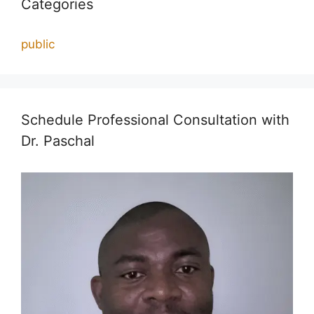
Categories
public
Schedule Professional Consultation with
Dr. Paschal