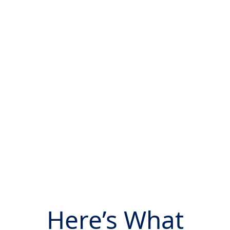
Skip
to
content
Here’s What