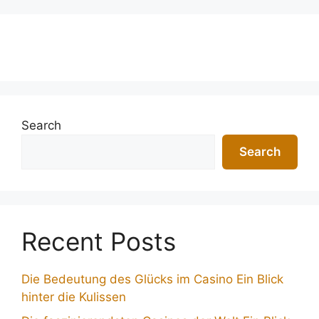
Skip
to
content
Search
Search
Recent Posts
Die Bedeutung des Glücks im Casino Ein Blick
hinter die Kulissen