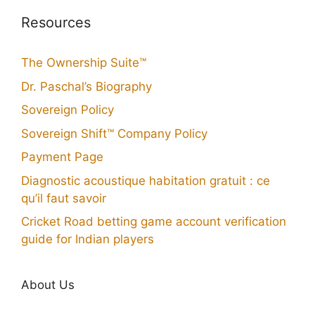
Resources
The Ownership Suite™
Dr. Paschal’s Biography
Sovereign Policy
Sovereign Shift™ Company Policy
Payment Page
Diagnostic acoustique habitation gratuit : ce
qu’il faut savoir
Cricket Road betting game account verification
guide for Indian players
About Us