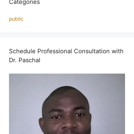
Categories
public
Schedule Professional Consultation with
Dr. Paschal