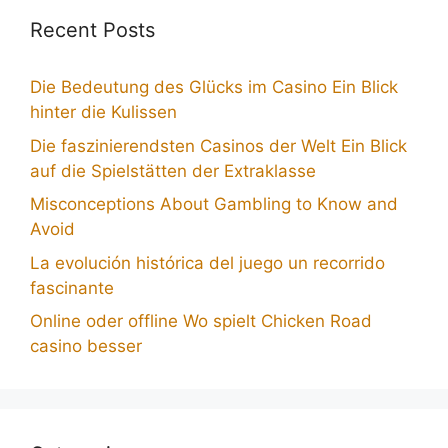
Recent Posts
Die Bedeutung des Glücks im Casino Ein Blick
hinter die Kulissen
Die faszinierendsten Casinos der Welt Ein Blick
auf die Spielstätten der Extraklasse
Misconceptions About Gambling to Know and
Avoid
La evolución histórica del juego un recorrido
fascinante
Online oder offline Wo spielt Chicken Road
casino besser